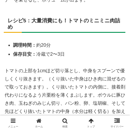
レシピ5：大量消費にも！トマトのミニミニ肉詰
め
調理時間：
約20分
保存目安：
冷蔵で2〜3日
トマトの上部を1cmほど切り落とし、中身をスプーンで優
しくくり抜きます。（くり抜いた中身はひき肉に混ぜるの
で取っておきます）。くり抜いたトマトの内側に、接着剤
代わりになるよう片栗粉を薄くまぶします。ボウルに豚ひ
き肉、玉ねぎのみじん切り、パン粉、卵、塩胡椒、そして
先ほどくり抜いたトマトの中身（水分は軽く切る）を加え
てよく混ぜ、タネを作ります。タネをトマトに詰め、フラ
イパンに詰め口を下にして並べ、焼き色がつくまで焼きま
メニュー
ホーム
検索
トップ
サイドバー