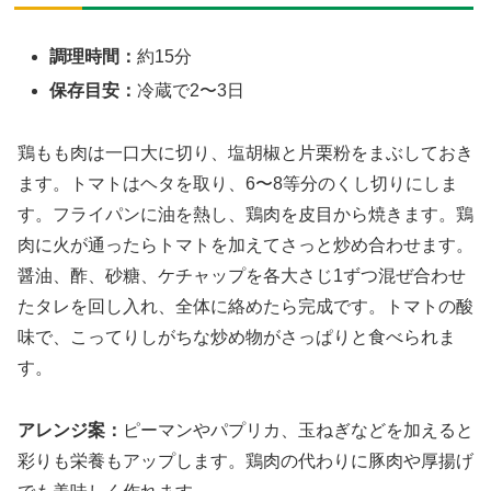
調理時間：
約15分
保存目安：
冷蔵で2〜3日
鶏もも肉は一口大に切り、塩胡椒と片栗粉をまぶしておき
ます。トマトはヘタを取り、6〜8等分のくし切りにしま
す。フライパンに油を熱し、鶏肉を皮目から焼きます。鶏
肉に火が通ったらトマトを加えてさっと炒め合わせます。
醤油、酢、砂糖、ケチャップを各大さじ1ずつ混ぜ合わせ
たタレを回し入れ、全体に絡めたら完成です。トマトの酸
味で、こってりしがちな炒め物がさっぱりと食べられま
す。
アレンジ案：
ピーマンやパプリカ、玉ねぎなどを加えると
彩りも栄養もアップします。鶏肉の代わりに豚肉や厚揚げ