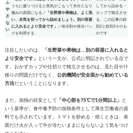
ふ
うちに盛りつけると蒸気がこもって水分となり
してから詰める・
や
傷みの原因になる／
「生野菜や果物は、よく洗
カップで独立させ
さ
い、水気を切ってから詰めましょう。別の容器
る。この記事の鉄
な
に入れるとより安全です」
／保冷剤や保冷バッ
則2と鉄則3そのも
い
グを利用する
のです
注目したいのは、
「生野菜や果物は…別の容器に入れると
より安全です」
という一文が、公式に明記されている点で
す。おかずカップや仕切りで独立させるのは、見た目や汁
移りの問題だけでなく、
公的機関が安全面から勧めている
方法
だということになります。
また、加熱の目安として
「中心部を75℃で1分間以上」
と
いう基準が、食中毒予防の加熱条件として厚生労働省の資
料でも示されています。トマトを炒める・焼くときは、表
面だけ火が入って中が冷たいままにならないよう気をつけ