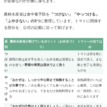
が必要なのかが腑に落ちます。
農林水産省は食中毒予防を
「つけない」「やっつける」
「ふやさない」の3つ
に整理しています。トマトに関係す
る部分を、公式の記載に沿って挙げます。
原
農林水産省が挙げているポイント（お弁当づく
トマトへの当ては
則
り）
め
つ
トマトは切る前に
け
調理の前は必ず手を洗う／お弁当箱は清潔なも
流水で洗う。まな
な
のを使う／
野菜や果実は流水でよく洗う
板と包丁も清潔な
い
ものを
や
「おかずは、しっかり中心部まで加熱すること
加熱調理がいちば
っ
が大事です」
／火を通さなくても食べられるハ
ん確実。この記事
つ
ムやかまぼこなども、できるだけ加熱料理をす
の「鉄則5」がこ
け
る
れにあたります
る
「おかずの汁気はよく切りましょう」
／温かい
水分を切る・冷ま