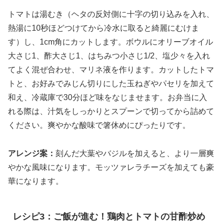
トマトは湯むき（ヘタの反対側に十字の切り込みを入れ、
熱湯に10秒ほどつけてから冷水に取ると綺麗にむけま
す）し、1cm角にカットします。ボウルにオリーブオイル
大さじ1、酢大さじ1、はちみつ小さじ1/2、塩少々を入れ
てよく混ぜ合わせ、マリネ液を作ります。カットしたトマ
トと、お好みでみじん切りにした玉ねぎやパセリを加えて
和え、冷蔵庫で30分ほど味をなじませます。お弁当に入
れる際は、汁気をしっかりとスプーンで切ってから詰めて
ください。爽やかな酸味で箸休めにぴったりです。
アレンジ案：
刻んだ大葉やバジルを加えると、より一層爽
やかな風味になります。モッツァレラチーズを加えても豪
華になります。
レシピ3：ご飯が進む！鶏肉とトマトの甘酢炒め