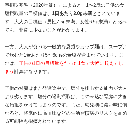
事摂取基準（2020年版）」によると、1〜2歳の子供の食
塩摂取量の目標値は、
1日あたり3.0g未満
とされていま
す。大人の目標値（男性7.5g未満、女性6.5g未満）と比べ
ても、非常に少ないことがわかります。
一方、大人が食べる一般的な袋麺やカップ麺は、スープま
で飲むと1食あたり5〜6gもの食塩が含まれています。こ
れは、
子供の1日の目標量をたった1食で大幅に超えてし
まう
計算になります。
子供の腎臓はまだ発達途中で、塩分を排出する能力が大人
より劣ります。塩分の過剰摂取は、この未熟な腎臓に大き
な負担をかけてしまうのです。また、幼児期に濃い味に慣
れると、将来的に高血圧などの生活習慣病のリスクを高め
る可能性も指摘されています。