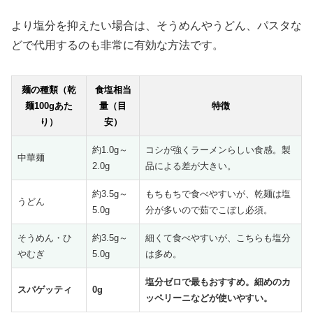
より塩分を抑えたい場合は、そうめんやうどん、パスタな
どで代用するのも非常に有効な方法です。
麺の種類（乾
食塩相当
麺100gあた
量（目
特徴
り）
安）
約1.0g～
コシが強くラーメンらしい食感。製
中華麺
2.0g
品による差が大きい。
約3.5g～
もちもちで食べやすいが、乾麺は塩
うどん
5.0g
分が多いので茹でこぼし必須。
そうめん・ひ
約3.5g～
細くて食べやすいが、こちらも塩分
やむぎ
5.0g
は多め。
塩分ゼロで最もおすすめ。細めのカ
スパゲッティ
0g
ッペリーニなどが使いやすい。