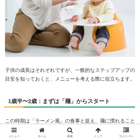
子供の成長はそれぞれですが、一般的なステップアップの
目安を知っておくと、メニューを考える際に役立ちます。
1歳半〜2歳：まずは「麺」からスタート
この時期は「ラーメン風」の食事と捉え、麺に慣れること
を目標にしましょう。
メニュー
ホーム
検索
トップ
サイドバー
・スープ：
手作りするか、大人用のスープを3倍以上に薄