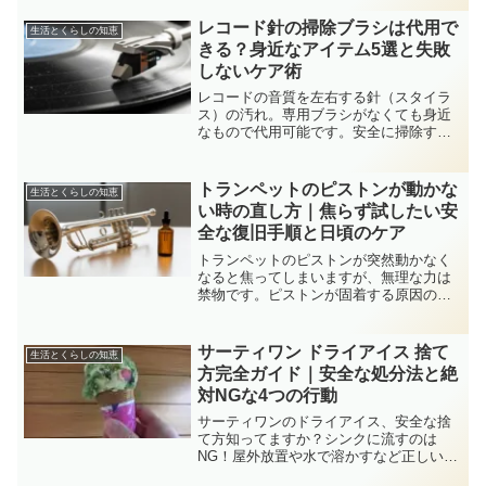
年問題を見据えたLEDへの切り替え判断
まで、快適な明かりを取り戻すためのス
レコード針の掃除ブラシは代用で
生活とくらしの知恵
テップを解説します。
きる？身近なアイテム5選と失敗
しないケア術
レコードの音質を左右する針（スタイラ
ス）の汚れ。専用ブラシがなくても身近
なもので代用可能です。安全に掃除する
ための代用品選びと、プロも実践する正
しいメンテナンス手順を解説します。
トランペットのピストンが動かな
生活とくらしの知恵
い時の直し方｜焦らず試したい安
全な復旧手順と日頃のケア
トランペットのピストンが突然動かなく
なると焦ってしまいますが、無理な力は
禁物です。ピストンが固着する原因の解
説から、自分でできる安全な直し方、楽
器を傷めないためのメンテナンス術まで
詳しく解説します。
サーティワン ドライアイス 捨て
生活とくらしの知恵
方完全ガイド｜安全な処分法と絶
対NGな4つの行動
サーティワンのドライアイス、安全な捨
て方知ってますか？シンクに流すのは
NG！屋外放置や水で溶かすなど正しい処
分法4選と、破裂や酸欠を防ぐための注意