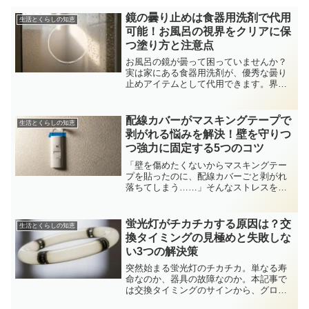
鏡の曇り止めは食器用洗剤で代用
生活とくらしの知恵
可能！お風呂の視界をクリアに保
つ塗り方と注意点
お風呂の鏡が曇って困っていませんか？
実は家にある食器用洗剤が、優秀な曇り
止めアイテムとして代用できます。界面
活性剤の仕組みを利用した簡単な手順
と、効果を長持ちさせるコツ、知ってお
きたい注意点を分かりやすく解説しま
配線カバーがマスキングテープで
生活とくらしの知恵
す。
剥がれる悩みを解決！壁を守りつ
つ強力に固定する5つのコツ
「壁を傷めたくないからマスキングテー
プを貼ったのに、配線カバーごと剥がれ
落ちてしまう……」そんなストレスを解
消する、プロ直伝の固定術を解説。原因
の分析から、粘着力を最大化する5つのテ
クニック、便利な代替アイテムまで詳し
蛍光灯がチカチカする原因は？交
生活とくらしの知恵
くご紹介します。
換タイミングの見極めと失敗しな
い3つの解決策
突然始まる蛍光灯のチカチカ。単なる寿
命なのか、器具の故障なのか。本記事で
は交換タイミングのサインから、グロー
球を含めた正しい替え方、さらには2027