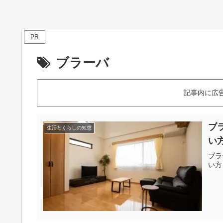
PR
ブラーバ
記事内に広
ブ
生活とくらしの知恵
い
ブラ
い方