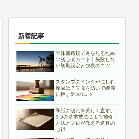
新着記事
天体望遠鏡で月を見るため
の初心者ガイド｜失敗しな
い初期設定と観察のコツ
スタンプのインクがにじむ
原因は？失敗を防いで綺麗
に押す5つのコツ
和紙の破れを美しく直す。
3つの基本技法による補修
方法とプロが教える道具の
心得