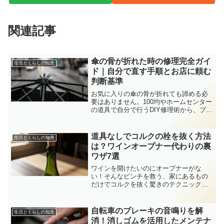
関連記事
傘の骨が折れた時の修理完全ガイ
生活とくらしの知恵
ド｜自分で直す手順とお店に頼む
判断基準
お気に入りの傘の骨が折れても諦める必
要はありません。100均やホームセンター
の道具で自分で行うDIY修理術から、プロ
に任せる際の料金相場、素材別の注意点
まで、愛着のある傘を長く使い続けるた
めの知識を編集長が解説します。
道具なしでコルクの栓を抜く方法
生活とくらしの知恵
は？ワインオープナー代わりの裏
ワザ7選
ワインを開けたいのにオープナーがな
い！そんなピンチを救う、家にあるもの
だけでコルクを抜く驚きのテクニックを
プロが伝授。靴やネジ、ライターを使っ
た安全な方法から最終手段まで網羅しま
す。
自転車のブレーキの音鳴りを解
生活とくらしの知恵
消！消しゴムを活用したメンテナ