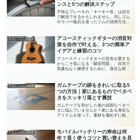
ンスと5つの解決ステップ
不快なブレーキの「キーキー音」は自分
で解決できるかもしれません。消しゴム
やラバー砥石を使ったリムの清掃方法か
ら、ブレーキパッドの調整まで、初心者
でも実践できるメンテナンス術をプロの
視点で解説します。
アコースティックギターの消音対
生活とくらしの知恵
策を自作で叶える、3つの簡単ア
イデアと練習のコツ
アコースティックギターの音色を愛する
からこそ気になる「騒音問題」。自宅で
気兼ねなく練習するために、身近な材料
でできる自作の消音対策をご紹介しま
す。効果的な3つのメソッドで、音楽のあ
る暮らしをもっと自由に。
ガムテープの跡をきれいに取る5
生活とくらしの知恵
つの方法｜家にあるものでベタベ
タをスッキリ落とす裏技
ガムテープを剥がした後の頑固なベタベ
タに悩んでいませんか？家にある身近な
アイテムを使って、素材を傷めずに粘着
跡をきれいに取り除く5つの具体的な方法
と、失敗しないための注意点を詳しく解
説します。
モバイルバッテリーの寿命は何
生活とくらしの知恵
年？長く使うコツと買い替えを見