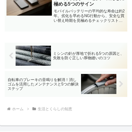
極める5つのサイン
モバイルバッテリーの平均的な寿命は約2
年。劣化を早めるNG行動から、安全な買
い替え時期を見極めるチェックリストま
で、愛用のデバイスを賢く使い続けるた
めの知識を編集長が解説します。
ミシンの針が厚地で折れる5つの原因と、
失敗を防ぐ正しい厚物縫いのコツ
自転車のブレーキの音鳴りを解消！消し
ゴムを活用したメンテナンスと5つの解決
ステップ
ホーム
生活とくらしの知恵