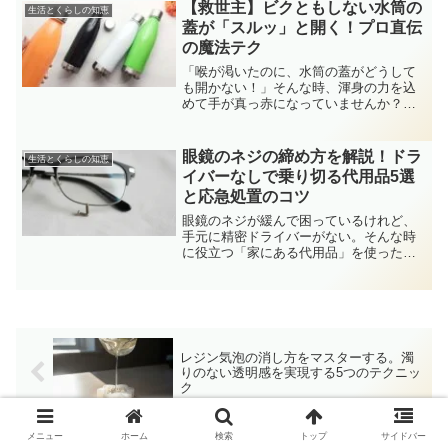
【救世主】ビクともしない水筒の
生活とくらしの知恵
蓋が「スルッ」と開く！プロ直伝
の魔法テク
「喉が渇いたのに、水筒の蓋がどうして
も開かない！」そんな時、渾身の力を込
めて手が真っ赤になっていませんか？実
はそれ、あなたの力が足りないのではな
く、水筒の中で「科学的な現象」が起き
ているせいなんです。この記事を読み終
眼鏡のネジの締め方を解説！ドラ
生活とくらしの知恵
える頃には、あなたのイラ...
イバーなしで乗り切る代用品5選
と応急処置のコツ
眼鏡のネジが緩んで困っているけれど、
手元に精密ドライバーがない。そんな時
に役立つ「家にある代用品」を使った締
め方のコツと、大切な眼鏡を傷めないた
めの注意点をプロの視点で解説します。
レジン気泡の消し方をマスターする。濁
りのない透明感を実現する5つのテクニッ
ク
メニュー
ホーム
検索
トップ
サイドバー