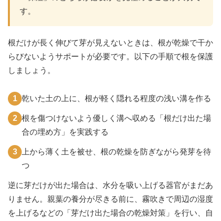
す。
根だけが長く伸びて芽が見えないときは、根が乾燥で干か
らびないようサポートが必要です。以下の手順で根を保護
しましょう。
1
乾いた土の上に、根が軽く隠れる程度の浅い溝を作る
2
根を傷つけないよう優しく溝へ収める「根だけ出た場
合の埋め方」を実践する
3
上から薄く土を被せ、根の乾燥を防ぎながら発芽を待
つ
逆に芽だけが出た場合は、水分を吸い上げる器官がまだあ
りません。親葉の養分が尽きる前に、霧吹きで周辺の湿度
を上げるなどの「芽だけ出た場合の乾燥対策」を行い、自