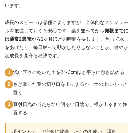
います。
成長のスピードは品種によりますが、全体的なスケジュー
ルを把握しておくと安心です。葉を並べてから
発根までに
は通常2週間から1ヶ月
ほどの時間を要します。焦って水
をあげたり、毎日触って動かしたりしないことが、健やか
な成長を見守る秘訣です。
1
浅い容器に乾いた土を2〜3cmほど平らに敷き詰める
2
もぎ取った葉の切り口を上にするか、土の上にそっと
置く
3
直射日光の当たらない明るい日陰で、根が出るまで静
置する
ポイント：
土は完全に乾燥したものを使い、湿度