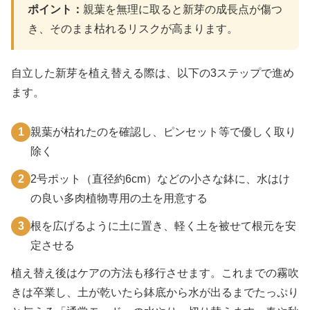
ポイント：
親葉を無理に取ると新芽の成長点が傷つ
き、そのまま枯れるリスクが高まります。
自立した新芽を植え替える際は、以下の3ステップで進め
ます。
1
親葉が枯れたのを確認し、ピンセット等で優しく取り
除く
2
2号ポット（直径約6cm）などの小さな鉢に、水はけ
の良い多肉植物専用の土を用意する
3
根を広げるように土に置き、軽く土を被せて根元を安
定させる
植え替え後はケアの方法も移行させます。これまでの霧吹
きは卒業し、土が乾いたら鉢底から水が出るまでたっぷり