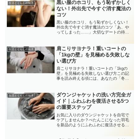
黒い服のホコリ、もう恥ずかしく
生活とくらしの知恵
ない！外出先で今すぐ消す魔法の
コツ
黒い服のホコリ、もう恥ずかしくない！
外出先で今すぐ消す魔法のコツ「あ、や
ってしまった……」大切なデートの待ち
合わせ前、あるいは重要な会議の直前。
ふと鏡を見たとき、自分の黒いジャケッ
トやコートが真っ白なホコリで覆われて
肩こりサヨナラ！重いコートの
生活とくらしの知恵
いることに気づいて、頭が...
「1kgの壁」を見極める失敗しな
い選び方
肩こりサヨナラ！重いコートの「1kgの
壁」を見極める失敗しない選び方この記
事を読み終える頃には、あなたの「冬の
コート選び」が、重さに耐える修行か
ら、羽のように軽い快適な時間に変わり
ます。 肩こりの原因になる「重さの正
ダウンジャケットの洗い方完全ガ
生活とくらしの知恵
体」がわかります 通販の...
イド｜ふわふわを復活させる5つ
の重要ステップ
お気に入りのダウンジャケットを自宅で
ケアしませんか？ぺたんこになった羽毛
を新品のようにふわふわに復活させる、
失敗しない洗い方と乾燥の秘訣をプロの
視点で解説します。