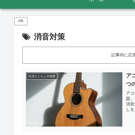
PR
消音対策
記事内に広
ア
生活とくらしの知恵
つ
アコ
題」
消音
しを