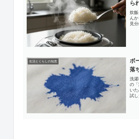
ら
炊飯
んか
見分
ボ
生活とくらしの知恵
落
洗濯
の「
いた
試し