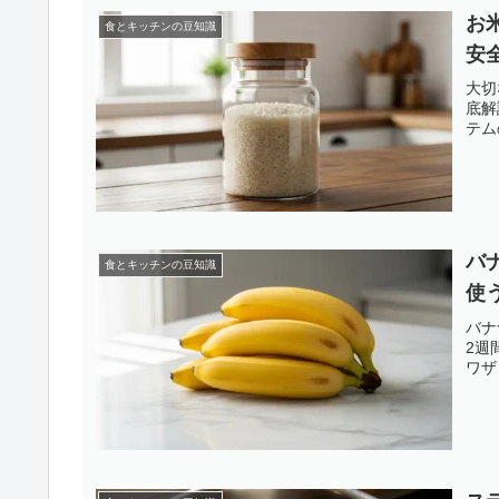
お
食とキッチンの豆知識
安
大切
底解
テム
バ
食とキッチンの豆知識
使
バナ
2週
ワザ