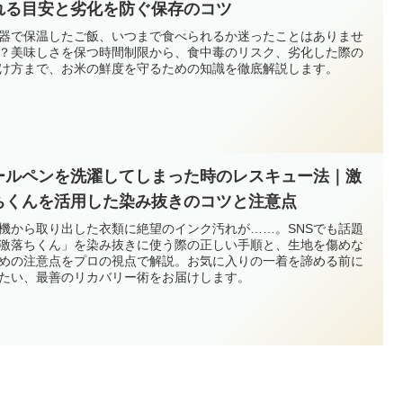
れる目安と劣化を防ぐ保存のコツ
器で保温したご飯、いつまで食べられるか迷ったことはありませ
？美味しさを保つ時間制限から、食中毒のリスク、劣化した際の
け方まで、お米の鮮度を守るための知識を徹底解説します。
ールペンを洗濯してしまった時のレスキュー法｜激
ちくんを活用した染み抜きのコツと注意点
機から取り出した衣類に絶望のインク汚れが……。SNSでも話題
激落ちくん」を染み抜きに使う際の正しい手順と、生地を傷めな
めの注意点をプロの視点で解説。お気に入りの一着を諦める前に
たい、最善のリカバリー術をお届けします。