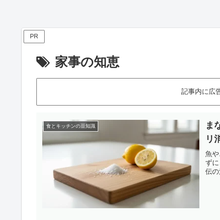
PR
家事の知恵
記事内に広
ま
食とキッチンの豆知識
リ
魚や
ずに
伝の