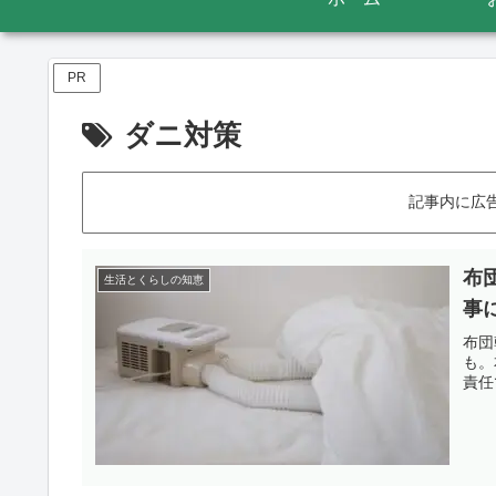
PR
ダニ対策
記事内に広
布
生活とくらしの知恵
事
布団
も。
責任