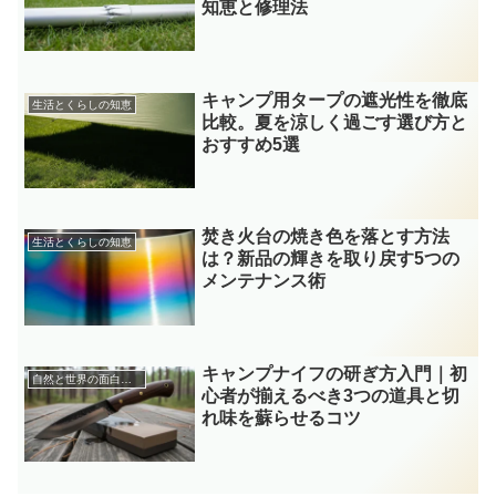
知恵と修理法
キャンプ用タープの遮光性を徹底
生活とくらしの知恵
比較。夏を涼しく過ごす選び方と
おすすめ5選
焚き火台の焼き色を落とす方法
生活とくらしの知恵
は？新品の輝きを取り戻す5つの
メンテナンス術
キャンプナイフの研ぎ方入門｜初
自然と世界の面白雑学
心者が揃えるべき3つの道具と切
れ味を蘇らせるコツ