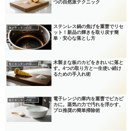
つの自然派テクニック
ステンレス鍋の焦げを重曹でリセ
食とキッチンの豆知識
ット！新品の輝きを取り戻す簡
単・安心な落とし方
木製まな板のカビをきれいに落と
食とキッチンの豆知識
す。4つの取り方と一生使い続け
るための手入れ術
電子レンジの庫内を重曹でピカピ
食とキッチンの豆知識
カに。蒸気の力で汚れを浮かす、
プロ推奨の簡単掃除術